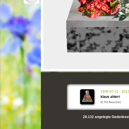
1939-07-11 - 201
klaus ahlert
(9.703 Besucher)
28.132
angelegte Gedenksei