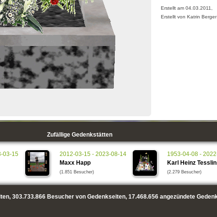
Erstellt am 04.03.2011,
Erstellt von Katrin Berger
Zufällige Gedenkstätten
3-03-15
2012-03-15 - 2023-08-14
1953-04-08 - 2022
Maxx Happ
Karl Heinz Tesslin
(1.851 Besucher)
(2.279 Besucher)
ten,
303.733.866
Besucher von Gedenkseiten,
17.468.656
angezündete Gedenk