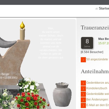
Starts
Traueranze
Max,
du warst unser
kleiner Schatz, doch
Max Be
du starbst und wir
8
konnten uns nicht
15.07.1
Jahre
einmal von dir
verabschieden. Wir
[8.584 Besucher]
hoffen es geht dir
da oben genauso gut.
50 angezündete 
Anteilnahm
 Berger
93-+13.03.2002
Gedenkkerze an
Kondolenzbuch
Gedenkstätte we
Bei Änderungen 
E-Mail an den Er