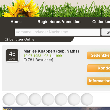
Home
Registrieren/Anmelden
Gedenke
52
Benutzer Online
Marlies Knappert
(geb. Naths)
46
Gedenkke
10.07.1953 - 05.11.1999
Jahre
[9.781 Besucher]
Kondo
Informatio
Marlies
Marlies