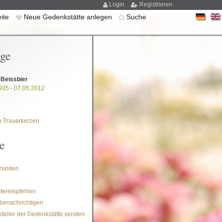
Login
Registrieren
eite
Neue Gedenkstätte anlegen
Suche
ige
e Beissbier
935 - 07.05.2012
 Trauerkerzen
e
zünden
iterempfehlen
benachrichtigen
steller der Gedenkstätte senden