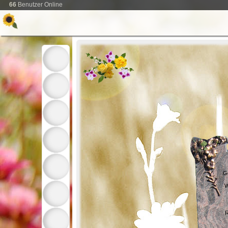
66
Benutzer Online
G
W
R