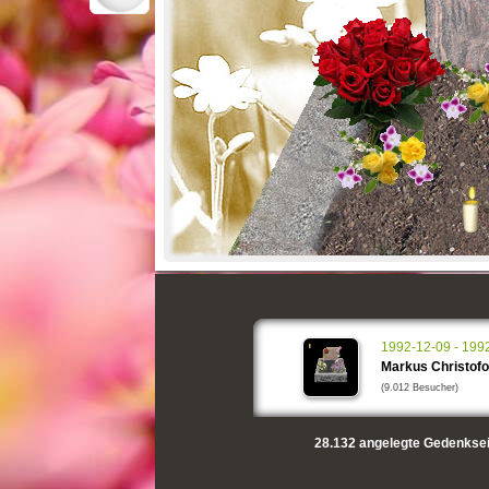
1992-12-09 - 199
Markus Christofo
(9.012 Besucher)
28.132
angelegte Gedenksei