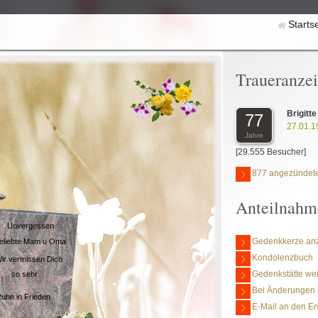
Starts
Traueranze
Brigitt
77
27.01.1
Jahre
[29.555 Besucher]
877 angezündete
Anteilnahm
Unvergessen
Gedenkkerze an
eliebte Mam u Oma
Kondolenzbuch
ir vermissen Dich
Gedenkstätte we
so sehr
Bei Änderungen 
uhe in Frieden
E-Mail an den Er