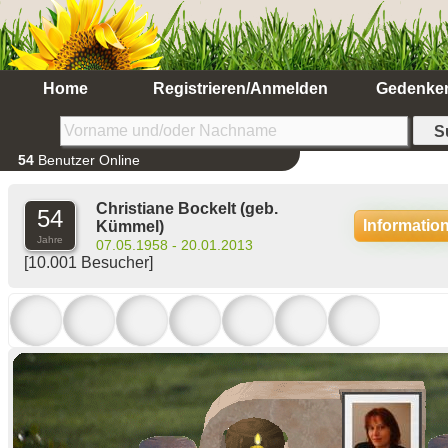
Home
Registrieren/Anmelden
Gedenke
54
Benutzer Online
Christiane Bockelt
(geb.
54
Informatio
Kümmel)
Jahre
07.05.1958 - 20.01.2013
[10.001 Besucher]