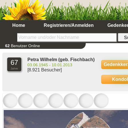
Home
Registrieren/Anmelden
Gedenke
62
Benutzer Online
Petra Wilhelm
(geb. Fischbach)
67
Gedenkker
03.06.1945 - 10.01.2013
Jahre
[8.921 Besucher]
Kondo