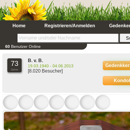
Home
Registrieren/Anmelden
Gedenke
60
Benutzer Online
B. v. B.
73
Gedenkker
19.03.1940 - 04.06.2013
Jahre
[8.020 Besucher]
Kondo