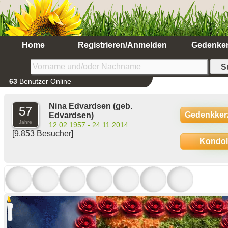
Home
Registrieren/Anmelden
Gedenke
63
Benutzer Online
Nina Edvardsen
(geb.
57
Gedenkker
Edvardsen)
Jahre
12.02.1957 - 24.11.2014
[9.853 Besucher]
Kondo