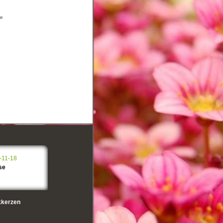
re
-11-18
se
kerzen