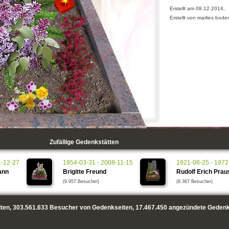
Erstellt am 08.12.2014,
Erstellt von marlies bode
Zufällige Gedenkstätten
1-12-27
1954-03-31 - 2008-11-15
1921-08-25 - 1972
ann
Brigitte Freund
Rudolf Erich Prau
(9.957 Besucher)
(8.367 Besucher)
ten,
303.561.633
Besucher von Gedenkseiten,
17.467.450
angezündete Gedenk