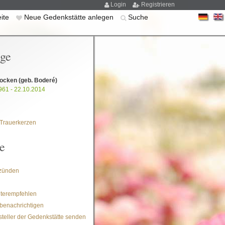
Login
Registrieren
eite
Neue Gedenkstätte anlegen
Suche
ige
Bocken
(geb. Boderé)
961 - 22.10.2014
Trauerkerzen
e
zünden
iterempfehlen
benachrichtigen
steller der Gedenkstätte senden