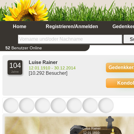
Home
Registrieren/Anmelden
Gedenke
52
Benutzer Online
Luise Rainer
104
Gedenkker
12.01.1910 - 30.12.2014
Jahre
[10.292 Besucher]
Kondo
Luise Rainer
12.01.1910-