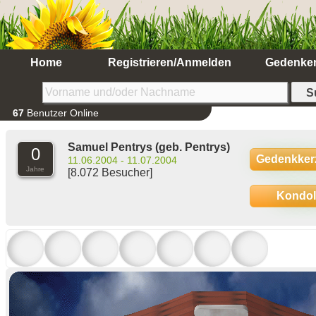
Home
Registrieren/Anmelden
Gedenke
67
Benutzer Online
Samuel Pentrys
(geb. Pentrys)
0
Gedenkker
11.06.2004 - 11.07.2004
Jahre
[8.072 Besucher]
Kondo