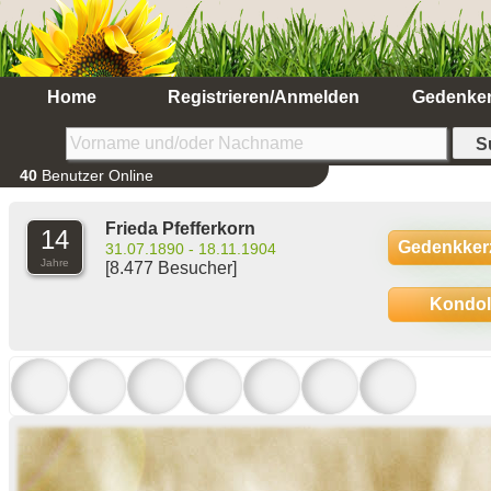
Home
Registrieren/Anmelden
Gedenke
40
Benutzer Online
Frieda Pfefferkorn
14
Gedenkker
31.07.1890 - 18.11.1904
Jahre
[8.477 Besucher]
Kondo