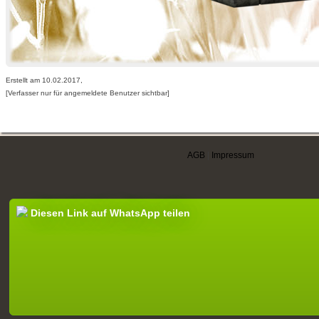
Erstellt am 10.02.2017,
[Verfasser nur für angemeldete Benutzer sichtbar]
AGB
|
Impressum
Diesen Link auf WhatsApp teilen