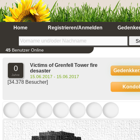
Home
Registrieren/Anmelden
Gedenke
45
Benutzer Online
Victims of Grenfell Tower fire
0
Gedenkker
desaster
Jahre
15.06.2017 - 15.06.2017
[34.378 Besucher]
Kondo