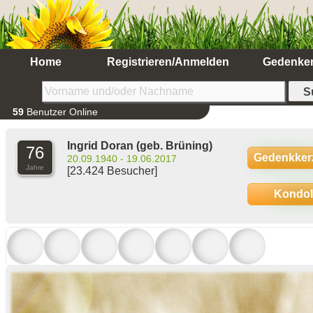
Home
Registrieren/Anmelden
Gedenke
59
Benutzer Online
Ingrid Doran
(geb. Brüning)
76
Gedenkker
20.09.1940 - 19.06.2017
Jahre
[23.424 Besucher]
Kondo