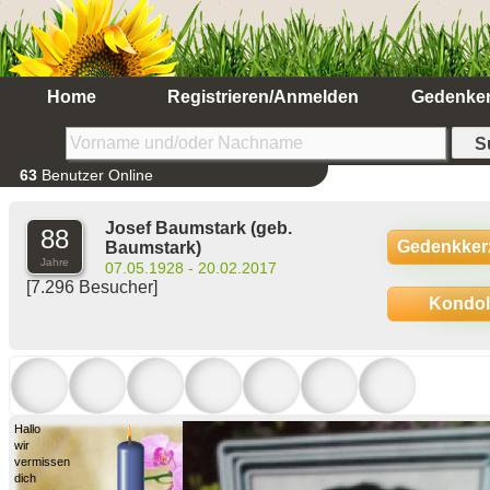
Home
Registrieren/Anmelden
Gedenke
63
Benutzer Online
Josef Baumstark
(geb.
88
Gedenkker
Baumstark)
Jahre
07.05.1928 - 20.02.2017
[7.296 Besucher]
Kondo
Hallo
wir
vermissen
dich