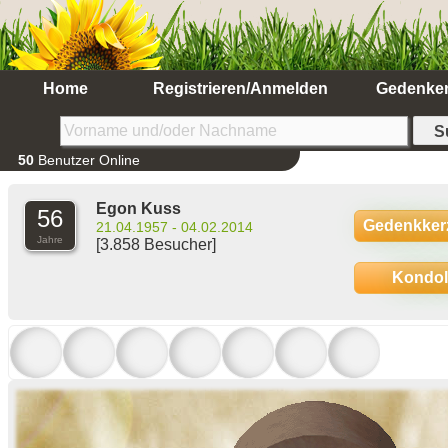
Home
Registrieren/Anmelden
Gedenke
50
Benutzer Online
Egon Kuss
56
Gedenkker
21.04.1957 - 04.02.2014
Jahre
[3.858 Besucher]
Kondo