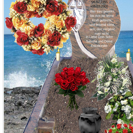
*06.07.1955
+05.03.2000
Wer treu gewirkt,
bis ihm die letzte
Kraft gebricht,
und liebend stirbt,
ach, den vergisst
man nicht.
In Liebe Dein Sohn
Sascha und Deine
Enkelkinder