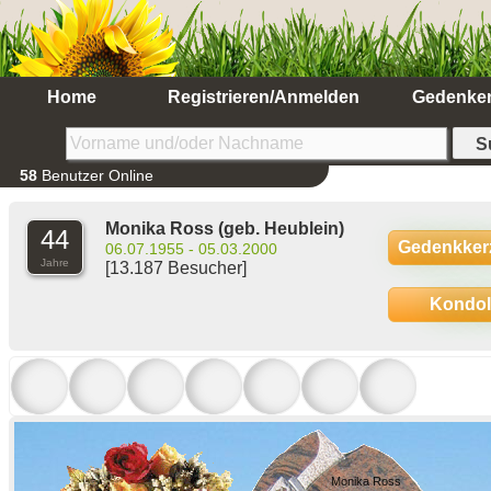
Home
Registrieren/Anmelden
Gedenke
58
Benutzer Online
Monika Ross
(geb. Heublein)
44
Gedenkker
06.07.1955 - 05.03.2000
Jahre
[13.187 Besucher]
Kondo
Monika Ross