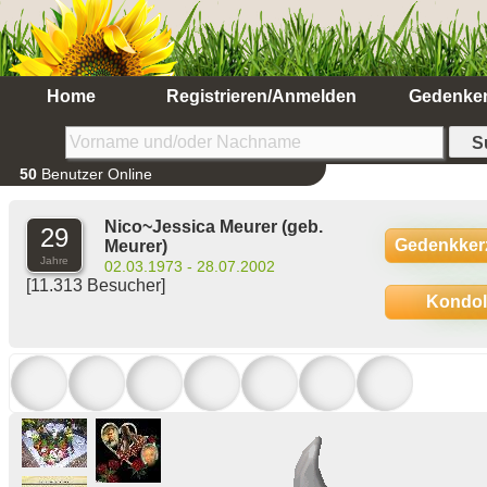
Home
Registrieren/Anmelden
Gedenke
50
Benutzer Online
Nico~Jessica Meurer
(geb.
29
Gedenkker
Meurer)
Jahre
02.03.1973 - 28.07.2002
[11.313 Besucher]
Kondo