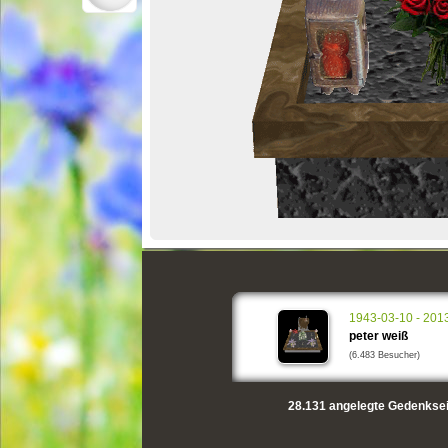
1943-03-10 - 201
peter weiß
(6.483 Besucher)
28.131
angelegte Gedenksei