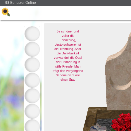
98
Benutzer Online
Je schöner und
voller die
Erinnerung,
desto schwerer ist
die Trennung. Aber
die Dankbarkeit
verwandelt die Qual
der Erinnerung in
stille Freude. Man
trägt das vergangene
Schöne nicht wie
einen Stac