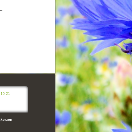
her
-10-21
kerzen