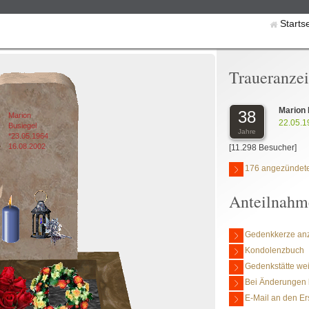
Starts
Traueranze
Marion 
38
Marion
22.05.1
Busiegel
Jahre
*23.05.1964
16.08.2002
[11.298 Besucher]
176 angezündete
Anteilnahm
Gedenkkerze an
Kondolenzbuch
Gedenkstätte we
Bei Änderungen 
E-Mail an den Er