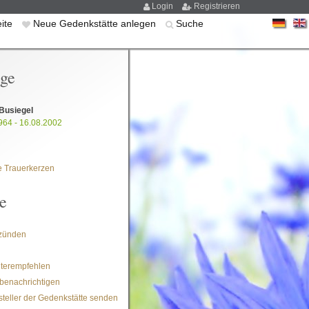
Login
Registrieren
eite
Neue Gedenkstätte anlegen
Suche
ige
Busiegel
964 - 16.08.2002
 Trauerkerzen
e
zünden
iterempfehlen
benachrichtigen
steller der Gedenkstätte senden