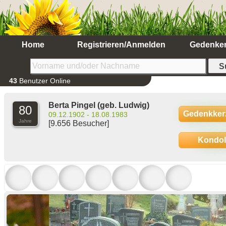
Home
Registrieren/Anmelden
Gedenke
43
Benutzer Online
Berta Pingel
(geb. Ludwig)
80
Gedenkker
09.12.1902 - 18.08.1983
Jahre
[9.656 Besucher]
Kondo