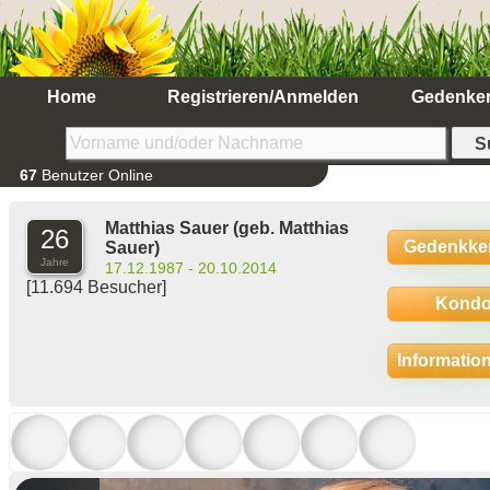
Home
Registrieren/Anmelden
Gedenke
67
Benutzer Online
Matthias Sauer
(geb. Matthias
26
Gedenkke
Sauer)
Jahre
17.12.1987 - 20.10.2014
[11.694 Besucher]
Kondo
Informatio