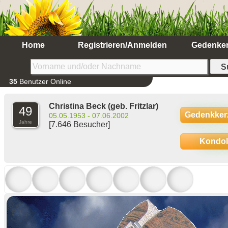
Home
Registrieren/Anmelden
Gedenke
35
Benutzer Online
Christina Beck
(geb. Fritzlar)
49
Gedenkker
05.05.1953 - 07.06.2002
Jahre
[7.646 Besucher]
Kondo