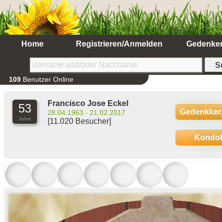
Home
Registrieren/Anmelden
Gedenke
109
Benutzer Online
Francisco Jose Eckel
53
Gedenkker
28.04.1963 - 21.02.2017
Jahre
[11.020 Besucher]
Kondo