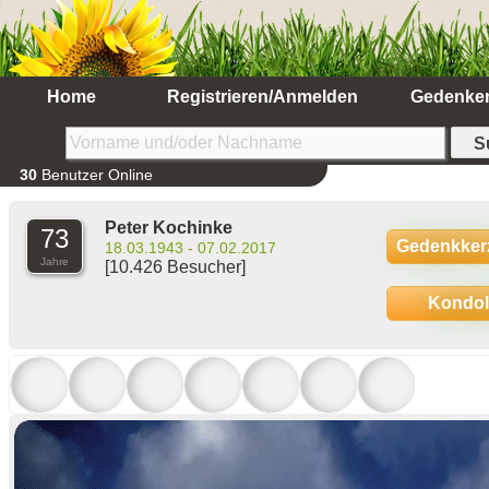
Home
Registrieren/Anmelden
Gedenke
30
Benutzer Online
Peter Kochinke
73
Gedenkker
18.03.1943 - 07.02.2017
Jahre
[10.426 Besucher]
Kondo