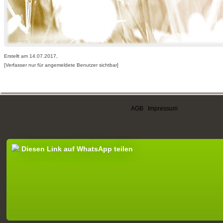
Erstellt am 14.07.2017,
[Verfasser nur für angemeldete Benutzer sichtbar]
AGB
|
Impressum
Diesen Link auf WhatsApp teilen