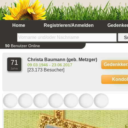
Home
Registrieren/Anmelden
Gedenke
50
Benutzer Online
Christa Baumann
(geb. Metzger)
71
Gedenkker
09.03.1946 - 23.06.2017
Jahre
[23.173 Besucher]
Kondo