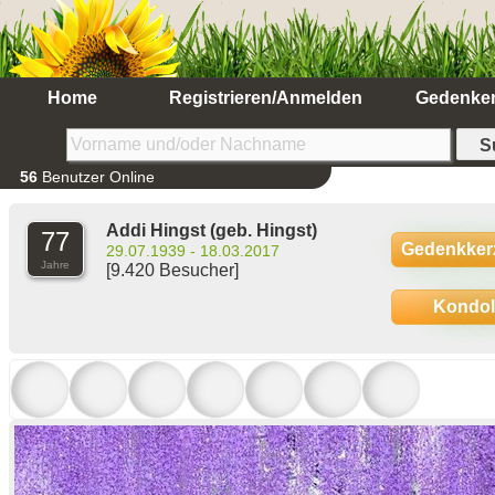
Home
Registrieren/Anmelden
Gedenke
56
Benutzer Online
Addi Hingst
(geb. Hingst)
77
Gedenkker
29.07.1939 - 18.03.2017
Jahre
[9.420 Besucher]
Kondo