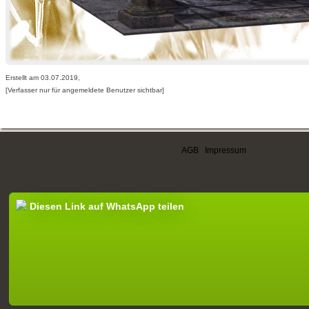
Erstellt am 03.07.2019,
[Verfasser nur für angemeldete Benutzer sichtbar]
AGB
|
Impressum
Diesen Link auf WhatsApp teilen