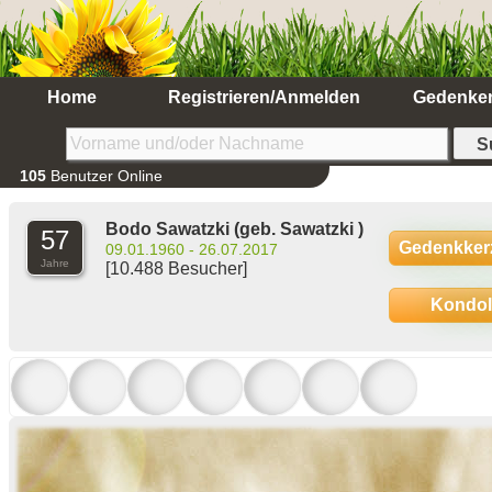
Home
Registrieren/Anmelden
Gedenke
105
Benutzer Online
Bodo Sawatzki
(geb. Sawatzki )
57
Gedenkker
09.01.1960 - 26.07.2017
Jahre
[10.488 Besucher]
Kondo