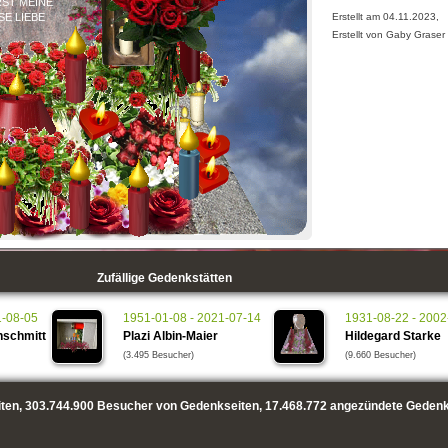
ST MEINE
Erstellt am 04.11.2023,
E LIEBE
Erstellt von Gaby Graser
Zufällige Gedenkstätten
1-08-05
1951-01-08 - 2021-07-14
1931-08-22 - 2002
nschmitt
Plazi Albin-Maier
Hildegard Starke
(3.495 Besucher)
(9.660 Besucher)
ten,
303.744.900
Besucher von Gedenkseiten,
17.468.772
angezündete Gedenk