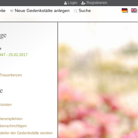
Login
Registrieren
eite
Neue Gedenkstätte anlegen
Suche
ige
P
947 - 25.02.2017
Trauerkerzen
e
zünden
iterempfehlen
benachrichtigen
steller der Gedenkstätte senden