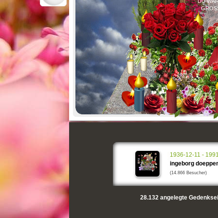
DU WAR
GROSS
1936-12-11 - 199
ingeborg doeppe
(14.866 Besucher)
28.132
angelegte Gedenksei