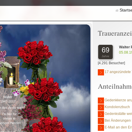
Starts
Traueranze
Walter 
69
05.08.1
Jahre
[4.291 Besucher]
17 angezündete 
Anteilnahm
Walter
Gedenkkerze an
1947-2017
Kondolenzbuch
 das du da warst
Gedenkstätte we
Du bist für
immer in
Bei Änderungen 
einem Herzen
E-Mail an den Er