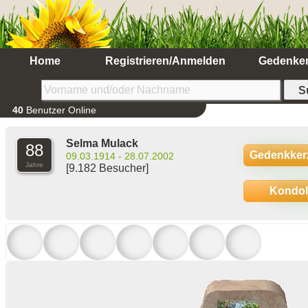
Home
Registrieren/Anmelden
Gedenke
40
Benutzer Online
Selma Mulack
88
Gedenkker
09.03.1914 - 28.07.2002
Jahre
[9.182 Besucher]
Kondo