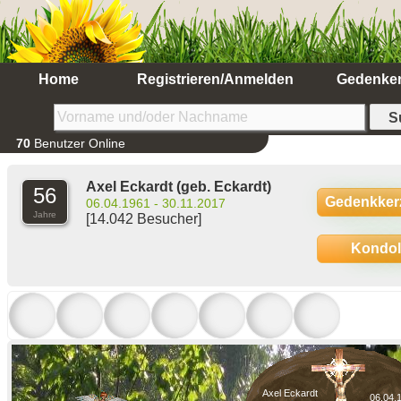
Home
Registrieren/Anmelden
Gedenke
70
Benutzer Online
Axel Eckardt
(geb. Eckardt)
56
Gedenkker
06.04.1961 - 30.11.2017
Jahre
[14.042 Besucher]
Kondo
Axel Eckardt
06.04.