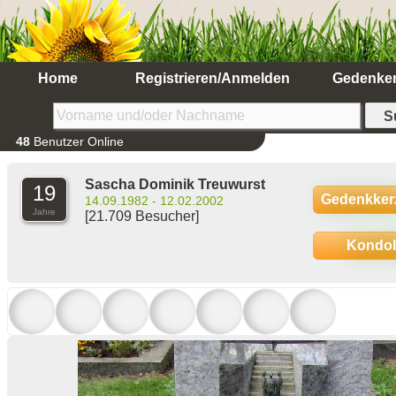
Home
Registrieren/Anmelden
Gedenke
48
Benutzer Online
Sascha Dominik Treuwurst
19
Gedenkker
14.09.1982 - 12.02.2002
Jahre
[21.709 Besucher]
Kondo