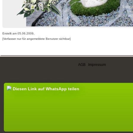
Sascha
Treu
*14.09.1982
Erstellt am 05.06.2009,
[Verfasser nur für angemeldete Benutzer sichtbar]
AGB
|
Impressum
Diesen Link auf WhatsApp teilen