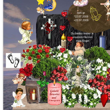
tom gr
*22.07.2009
+22.07.2009
Du bleibst immer in
unserem Herzen
mein Engel