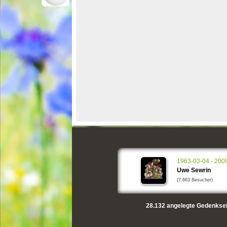
1963-03-04 - 200
Uwe Sewrin
(7.663 Besucher)
28.132
angelegte Gedenksei