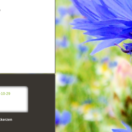
r
-10-29
kerzen