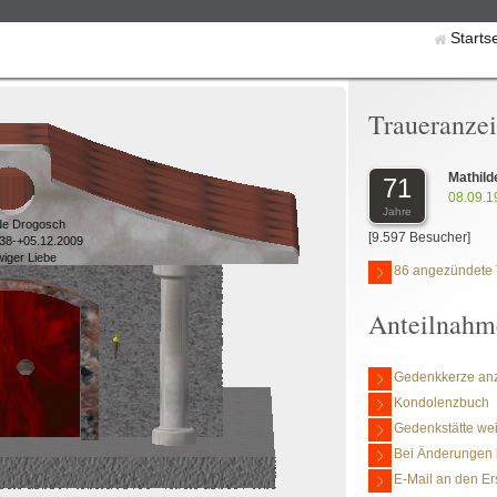
Starts
Traueranze
Mathil
71
08.09.1
Jahre
lde Drogosch
[9.597 Besucher]
938-+05.12.2009
wiger Liebe
86 angezündete 
Anteilnahm
Gedenkkerze an
Kondolenzbuch
Gedenkstätte we
Bei Änderungen 
E-Mail an den Er