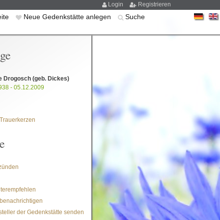
Login
Registrieren
eite
Neue Gedenkstätte anlegen
Suche
ige
de Drogosch
(geb. Dickes)
938 - 05.12.2009
Trauerkerzen
e
zünden
iterempfehlen
benachrichtigen
steller der Gedenkstätte senden