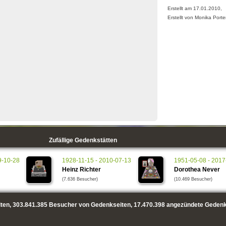
Erstellt am 17.01.2010,
Erstellt von Monika Porte
Zufällige Gedenkstätten
9-10-28
1928-11-15 - 2010-07-13
1951-05-08 - 2017
Heinz Richter
Dorothea Never
(7.636 Besucher)
(10.469 Besucher)
ten,
303.841.385
Besucher von Gedenkseiten,
17.470.398
angezündete Gedenk