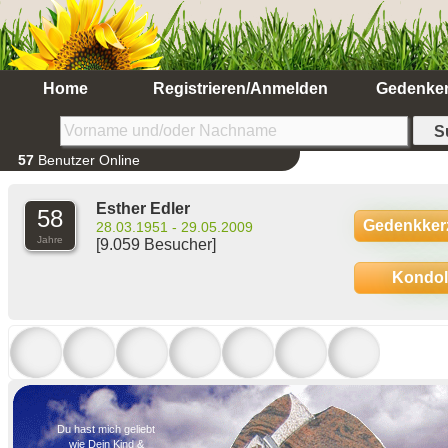
Home
Registrieren/Anmelden
Gedenke
57
Benutzer Online
Esther Edler
58
Gedenkker
28.03.1951 - 29.05.2009
Jahre
[9.059 Besucher]
Kondo
Du hast mich geliebt
wie Dein Kind &