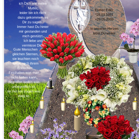
ich Dich wie meine
Mutter,
Esther Edler
leider bin ich nicht
*28.03.1951
dazu gekommen, es
+29.05.2009
Dir zu sagen .
Immer hast Du hinter
In unseren Herzen
mir gestanden und
lebst Du weiter
mich gestützt.
Ich liebe und
vermisse Dich
Gute Menschen
gleichen Sternen,
sie leuchten noch
lange nach ihrem
Erlöschen.
Festhalten was man
nicht halten kann,
begreifen wollen was
unbegreiflich ist,
im Herzen tragen was
ewig ist.