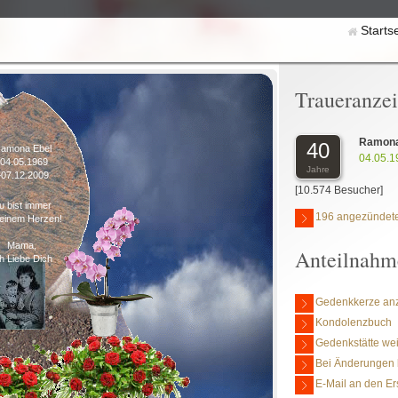
Starts
Traueranze
Ramona
40
amona Ebel
04.05.1
*04.05.1969
Jahre
+07.12.2009
[10.574 Besucher]
u bist immer
196 angezündete
einem Herzen!
Mama,
Anteilnahm
h Liebe Dich
Gedenkkerze an
Kondolenzbuch
Gedenkstätte we
Bei Änderungen 
E-Mail an den Er