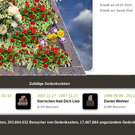
Erstellt am 29.01.2010,
Erstellt von Sandy Ebel
Zufällige Gedenkstätten
1-02-10
2007-11-27 - 2007-11-27
1996-06-06 - 2012
Sternchen Hab Dich Lieb
Daniel Wehner
(9.033 Besucher)
(8.985 Besucher)
ten,
303.664.032
Besucher von Gedenkseiten,
17.467.884
angezündete Gedenk