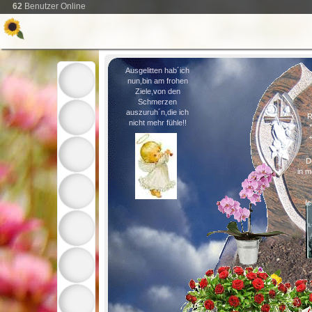
62
Benutzer Online
Ausgelitten hab´ich
nun,bin am frohen
Ziele,von den
Schmerzen
auszuruh´n,die ich
R
nicht mehr fühle!!
D
in m
Ic