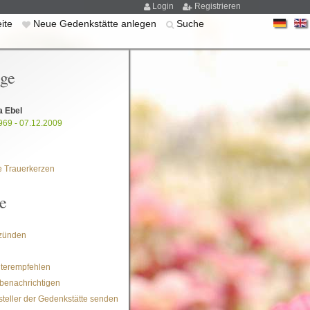
Login
Registrieren
eite
Neue Gedenkstätte anlegen
Suche
ige
 Ebel
969 - 07.12.2009
 Trauerkerzen
e
zünden
iterempfehlen
benachrichtigen
steller der Gedenkstätte senden