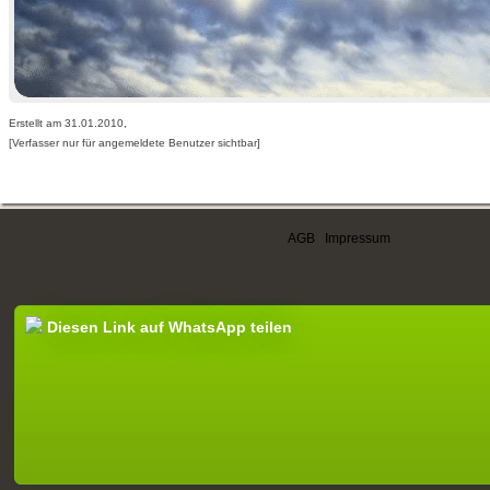
Erstellt am 31.01.2010,
[Verfasser nur für angemeldete Benutzer sichtbar]
AGB
|
Impressum
Diesen Link auf WhatsApp teilen