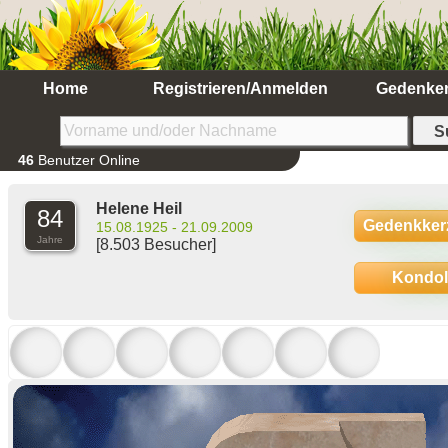
Home
Registrieren/Anmelden
Gedenke
46
Benutzer Online
Helene Heil
84
Gedenkker
15.08.1925 - 21.09.2009
Jahre
[8.503 Besucher]
Kondo