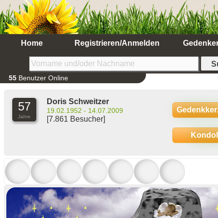
Home
Registrieren/Anmelden
Gedenke
55
Benutzer Online
Doris Schweitzer
57
Gedenkker
19.02.1952 - 14.07.2009
Jahre
[7.861 Besucher]
Kondo