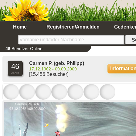
Home
Registrieren/Anmelden
Gedenke
46
Benutzer Online
Carmen P.
(geb. Philipp)
46
Informatio
17.12.1962 - 09.09.2009
Jahre
[15.456 Besucher]
Carmen Pausch
*17.12.1962-+09.09.2009