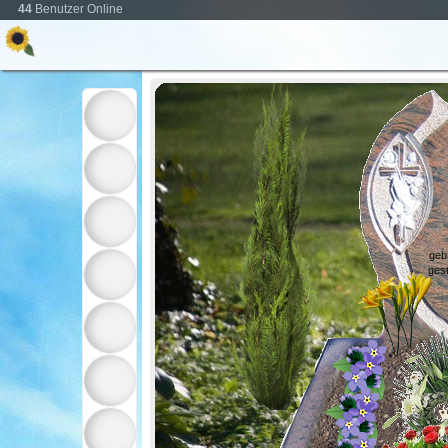
44
Benutzer Online
geb
gest