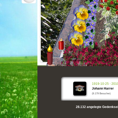
Heute sind es schon wieder 4 Jahre d
Liebe Omi, in Gedanken sind wir heute bei Dir!
1919-10-25 - 201
Johann Harrer
(9.179 Besucher)
28.132
angelegte Gedenksei