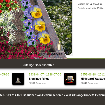
Erstellt am 02.03.2010,
Erstellt von Heike Päßler
ie du nicht mehr bei uns bist! Wir denken an Dich Oma!
Ich denke an Dich Oma!
Zufällige Gedenkstätten
0-05-16
1938-04-07 - 1938-07-05
1959-06-18 - 2012
Sieglinde Ringe
Hildegard Wallace
(9.939 Besucher)
(8.049 Besucher)
ten,
303.714.021
Besucher von Gedenkseiten,
17.468.403
angezündete Gedenk