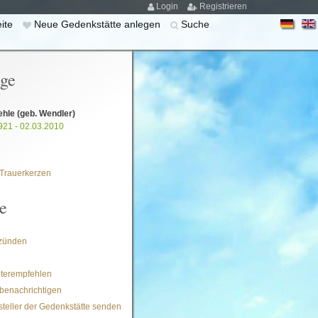
Login
Registrieren
eite
Neue Gedenkstätte anlegen
Suche
ige
ehle
(geb. Wendler)
921 - 02.03.2010
Trauerkerzen
e
zünden
iterempfehlen
benachrichtigen
steller der Gedenkstätte senden