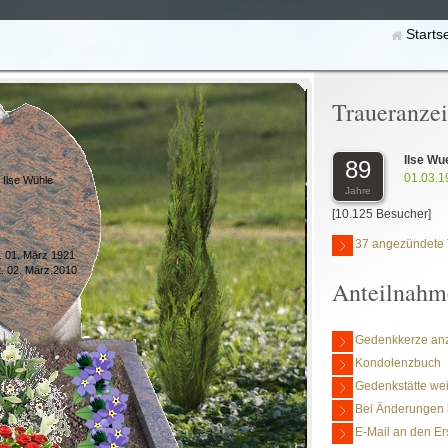
Starts
Traueranze
Ilse Wu
89
01.03.1
Ilse Wühle
Jahre
[10.125 Besucher]
37 angezündete 
. 01. März 1921
. 02. März.2010
Anteilnahm
Gedenkkerze an
Kondolenzbuch
Gedenkstätte we
Bei Änderungen 
E-Mail an den Er