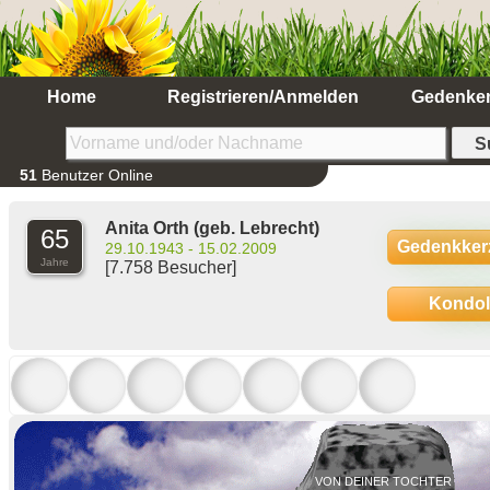
Home
Registrieren/Anmelden
Gedenke
51
Benutzer Online
Anita Orth
(geb. Lebrecht)
65
Gedenkker
29.10.1943 - 15.02.2009
Jahre
[7.758 Besucher]
Kondo
VON DEINER TOCHTER