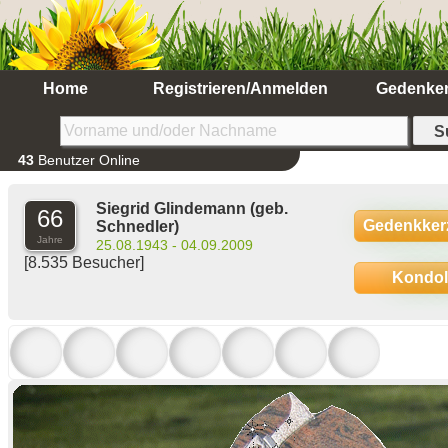
Home
Registrieren/Anmelden
Gedenke
43
Benutzer Online
Siegrid Glindemann
(geb.
66
Gedenkker
Schnedler)
Jahre
25.08.1943 - 04.09.2009
[8.535 Besucher]
Kondo