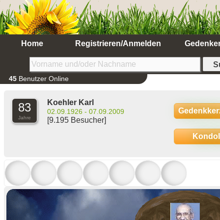
Home
Registrieren/Anmelden
Gedenke
45
Benutzer Online
Koehler Karl
83
Gedenkker
02.09.1926 - 07.09.2009
Jahre
[9.195 Besucher]
Kondo