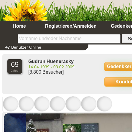
Home
Registrieren/Anmelden
Gedenke
47
Benutzer Online
Gudrun Huenerasky
69
Gedenkker
14.04.1939 - 03.02.2009
Jahre
[8.800 Besucher]
Kondo