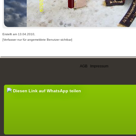
Erstellt am 13.04.2010,
[Verfasser nur für angemeldete Benutzer sichtbar]
AGB
|
Impressum
Diesen Link auf WhatsApp teilen