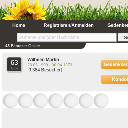
Home
Registrieren/Anmelden
Gedenke
43
Benutzer Online
Wilhelm Martin
63
Gedenkker
23.06.1909 - 06.04.1973
Jahre
[9.384 Besucher]
Kondo