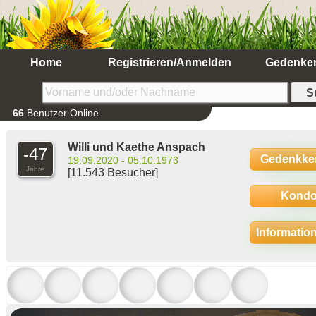
Home
Registrieren/Anmelden
Gedenke
66
Benutzer Online
Willi und Kaethe Anspach
-47
Gedenkke
19.09.2020 - 05.10.1973
Jahre
[11.543 Besucher]
Kondo
Informatio