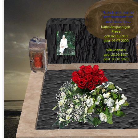
Niemals geht man so
ganz irgendwas von
Euch bleibt hier...
Käthe Anspach geb.
Frese
geb.02.05.1919
gest. 01.07.2000
Willi Anspach
geb. 20.09.1907
gest. 05.10.1973