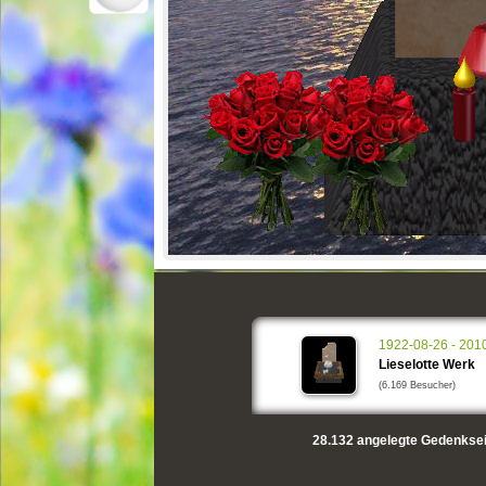
1922-08-26 - 201
Lieselotte Werk
(6.169 Besucher)
28.132
angelegte Gedenksei