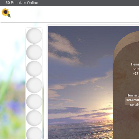
50
Benutzer Online
Heinz
*29.
+17
Herr in
sei Anf
sei al