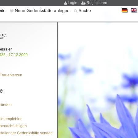
Login
Registrieren
eite
Neue Gedenkstätte anlegen
Suche
ige
eissler
933 - 17.12.2009
Trauerkerzen
e
zünden
iterempfehlen
benachrichtigen
steller der Gedenkstätte senden