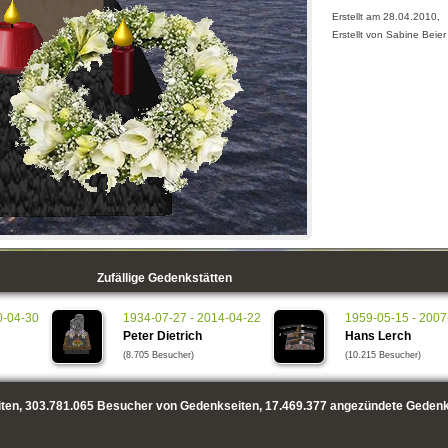
Erstellt am 28.04.2010,
Erstellt von Sabine Beier
Zufällige Gedenkstätten
0-04-30
1934-07-27 - 2014-04-22
1959-05-15 - 2007
Peter Dietrich
Hans Lerch
(8.705 Besucher)
(10.215 Besucher)
ten,
303.781.065
Besucher von Gedenkseiten,
17.469.377
angezündete Gedenk