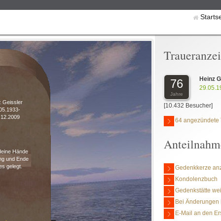
Starts
Traueranze
Heinz G
76
29.05.1
Jahre
 Geissler
[10.432 Besucher]
05.1933-
.12.2009
64 angezündete 
Anteilnahm
 deine Hände
ang und Ende
les gelegt.
Gedenkkerze an
Kondolenzbuch
Gedenkstätte we
Bei Änderungen 
E-Mail an den Er