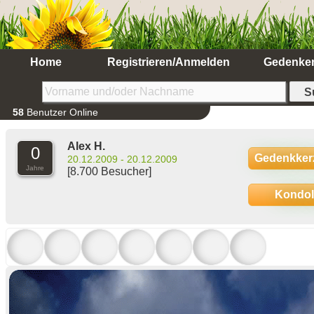
Home
Registrieren/Anmelden
Gedenke
58
Benutzer Online
Alex H.
0
Gedenkker
20.12.2009 - 20.12.2009
Jahre
[8.700 Besucher]
Kondo