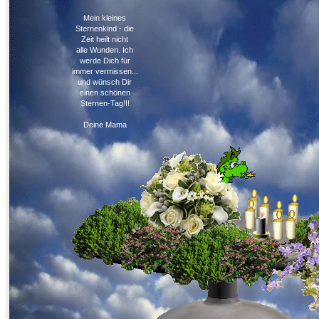
Mein kleines
Sternenkind - die
Zeit heilt nicht
alle Wunden. Ich
werde Dich für
immer vermissen...
und wünsch Dir
einen schönen
Sternen-Tag!!!
Deine Mama