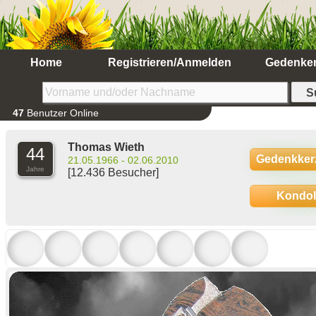
Home
Registrieren/Anmelden
Gedenke
47
Benutzer Online
Thomas Wieth
44
Gedenkker
21.05.1966 - 02.06.2010
Jahre
[12.436 Besucher]
Kondo