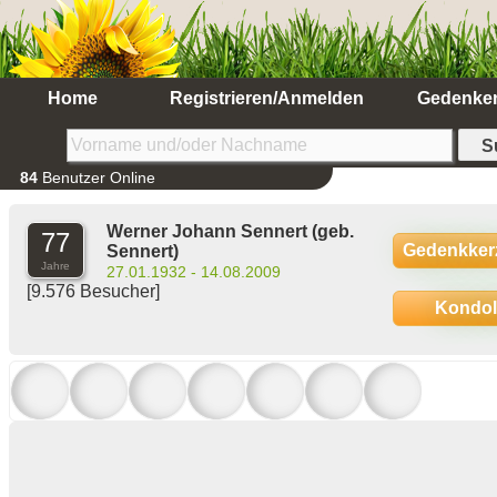
Home
Registrieren/Anmelden
Gedenke
84
Benutzer Online
Werner Johann Sennert
(geb.
77
Gedenkker
Sennert)
Jahre
27.01.1932 - 14.08.2009
[9.576 Besucher]
Kondo