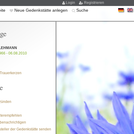
Login
Registrieren
eite
Neue Gedenkstätte anlegen
Suche
ige
 LEHMANN
966 - 06.08.2010
Trauerkerzen
e
zünden
iterempfehlen
benachrichtigen
steller der Gedenkstätte senden