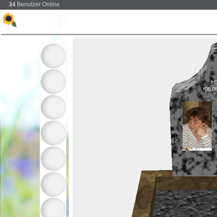
34
Benutzer Online
H
*08.0