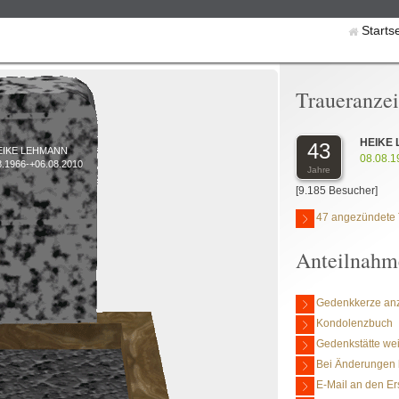
Starts
Traueranze
HEIKE
43
EIKE LEHMANN
08.08.1
8.1966-+06.08.2010
Jahre
[9.185 Besucher]
47 angezündete 
Anteilnahm
Gedenkkerze an
Kondolenzbuch
Gedenkstätte we
Bei Änderungen 
E-Mail an den Er