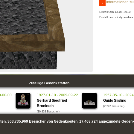
Informationen zu
Erstellt am 13.08.2010,
Erstellt von cindy andrea
Zufällige Gedenkstätten
0-00-00
1927-01-10 - 2009-09-22
1957-05-10 - 2024
Gerhard Siegfried
Guido Sijsling
Brocksch
(2.297 Besucher)
(10.833 Besucher)
ten,
303.735.969
Besucher von Gedenkseiten,
17.468.724
angezündete Gedenk