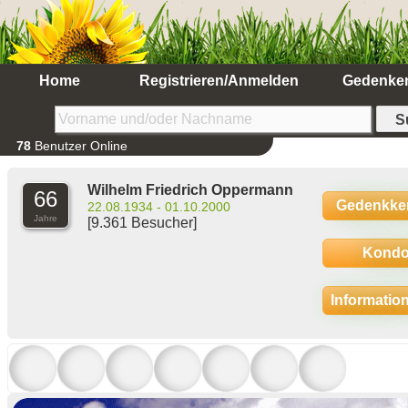
Home
Registrieren/Anmelden
Gedenke
78
Benutzer Online
Wilhelm Friedrich Oppermann
66
Gedenkke
22.08.1934 - 01.10.2000
Jahre
[9.361 Besucher]
Kondo
Informatio